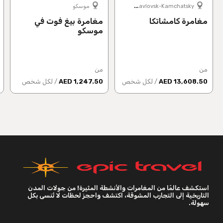
P
etropavlovsk-Kamchatsky
موسكو
مغامرة كامشاتكا
مغامرة بيغ فوت في
موسكو
من
من
13,608.50 AED
/ لكل شخص
1,247.50 AED
/ لكل شخص
استكشف عالمًا من المغامرات والأنشطة المثيرة! من جولات المدن
التاريخية إلى التجارب المشوقة، اكتشف واحجز لحظات لا تُنسى بكل
سهولة.