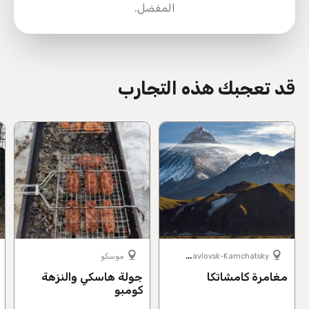
المفضل.
directions
قد تعجبك هذه التجارب
P
etropavlovsk-Kamchatsky
موسكو
مغامرة كامشاتكا
جولة هاسكي والنزهة
كومبو