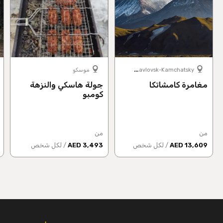
P
etropavlovsk-Kamchatsky
موسكو
مغامرة كامشاتكا
جولة هاسكي والنزهة
كومبو
من
من
13,609 AED
/ لكل شخص
3,493 AED
/ لكل شخص