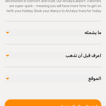
destination in comfort and style. Our Antalya airport Transfers
are super-quick – meaning you will have more time to get on
with your holiday. Book your Alanya to Antalya transfer today!
ما يشمله
مشمول
Pick-up and Drop-off
اعرف قبل أن تذهب
One-way shuttle transfer
Specialized infant seats are available
Public transportation options are available nearby
الموقع
Infants and small children can ride in a pram or
stroller
All areas and surfaces are wheelchair accessible
Transportation options are wheelchair accessible
Wheelchair accessible