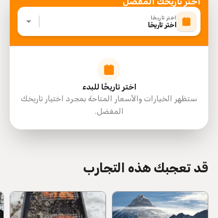
اختر تاريخك المفضل
Suitable for all physical fitness levels
اختر تاريخًا
Mobile or paper ticket accepted
اختر تاريخًا
اختر تاريخًا للبدء
ستظهر الخيارات والأسعار المتاحة بمجرد اختيار تاريخك
المفضل.
directions
قد تعجبك هذه التجارب