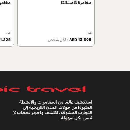
مغامرة كامشاتكا
مغامر
من
من
13,395 AED
/ لكل شخص
1,228 AED
استكشف عالمًا من المغامرات والأنشطة
المثيرة! من جولات المدن التاريخية إلى
التجارب المشوقة، اكتشف واحجز لحظات لا
تُنسى بكل سهولة.