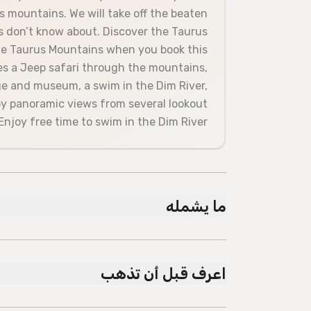
s mountains. We will take off the beaten
ls don’t know about. Discover the Taurus
the Taurus Mountains when you book this
des a Jeep safari through the mountains,
lage and museum, a swim in the Dim River,
joy panoramic views from several lookout
Enjoy free time to swim in the Dim River
ما يشمله
مشمول
Lunch at Dim River
اعرف قبل أن تذهب
Pick up and drop off from hotels
 transportation options are available nearby