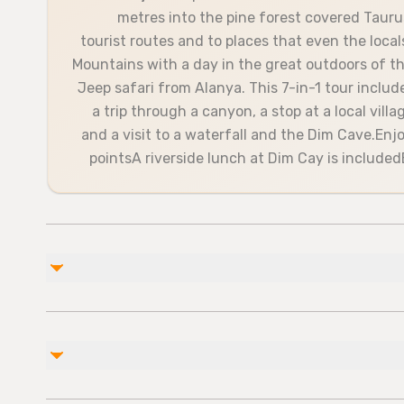
metres into the pine forest covered Tauru
tourist routes and to places that even the loca
Mountains with a day in the great outdoors of 
Jeep safari from Alanya. This 7-in-1 tour inclu
a trip through a canyon, a stop at a local vil
and a visit to a waterfall and the Dim Cave.En
pointsA riverside lunch at Dim Cay is included
غير مشمول
Soda/Pop
Alcoholic Beverages
Public