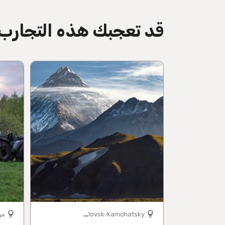
قد تعجبك هذه التجارب
directions
P
etropavlovsk-Kamchatsky
مو