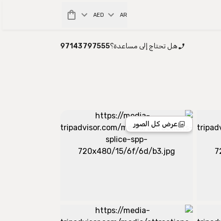
AED
AR
هل تحتاج إلى مساعدة؟
97143797555
عرض كل الصور