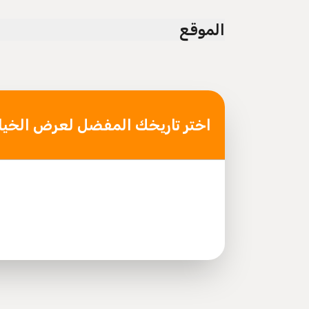
Infants are required to sit on an adult’s lap
الموقع
ommended for travelers with spinal injuries
Not recommended for pregnant travelers
 travelers with poor cardiovascular health
t least a moderate level of physical fitness
Mobile or paper ticket accepted
اختر تاريخك المفضل لعرض الخيا