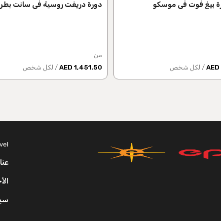
ة بيغ فوت في موسكو
دورة دريفت روسية في سانت بطر
من
/ لكل شخص
1,451.50 AED
/ لكل شخص
vel
عنا
الأ
سي