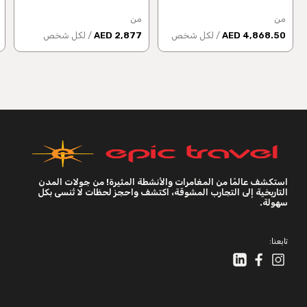
من
من
4,868.50 AED
/ لكل شخص
2,877 AED
/ لكل شخص
استكشف عالمًا من المغامرات والأنشطة المثيرة! من جولات المدن
التاريخية إلى التجارب المشوقة، اكتشف واحجز لحظات لا تُنسى بكل
سهولة.
تابعنا: