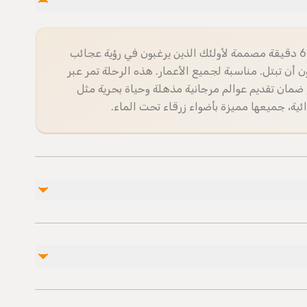
جولة قارب ذو قاع زجاجي الليلية التي تستمر 60 دقيقة مصممة لأولئك الذين يرغبون في رؤية عجائب
ون أن تبتل. مناسبة لجميع الأعمار. هذه الرحلة تمر عبر
مان تقديم عوالم مرجانية مذهلة وحياة بحرية مثل
ية، جميعها مميزة بأضواء زرقاء تحت الماء.
غير مشمول
رسوم وقوف السيارات 4 دولارات