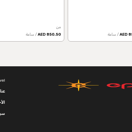
من
85
/ ساعة
850.50 AED
/ ساعة
vel
عنا
الأ
سي