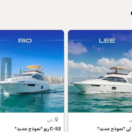
ي
دبي
C-52 ريو *نموذج جديد*