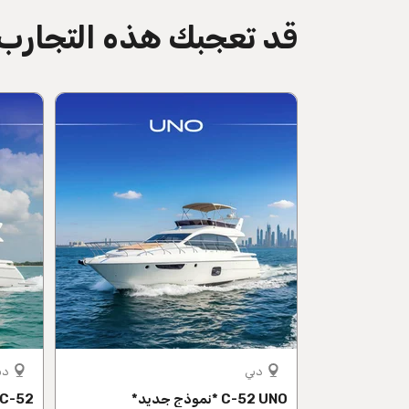
قد تعجبك هذه التجارب
directions
دبي
دب
C-52 UNO *نموذج جديد*
C-52 لِي *نموذج جديد*