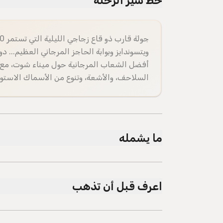
خط سير الرحلة
ويتسوندايز وبوابة الحاجز المرجاني العظيم... د
أفضل الشعاب المرجانية حول ميناء شوت، مع ض
السلاحف، والأشعة، وتنوع من الأسماك الاستوائ
ما يشمله
مشمول
جميع معدات السلامة
اعرف قبل أن تذهب
مرحاض على متن القارب
نقل مجاني من الفنادق المحددة
أضواء زرقاء تحت الماء
الحيوانات الخدمية مسموح بها
جولة اكتشاف قارب ذو قاع زجاجي موجهة لمدة 60 دقيقة