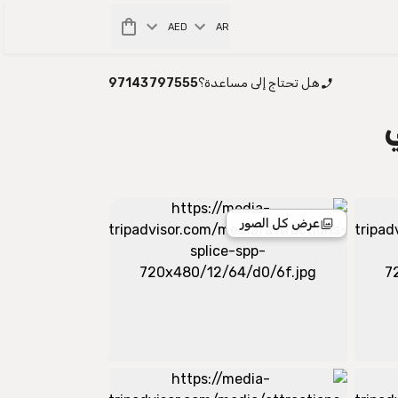
AED
AR
هل تحتاج إلى مساعدة؟
97143797555
عرض كل الصور