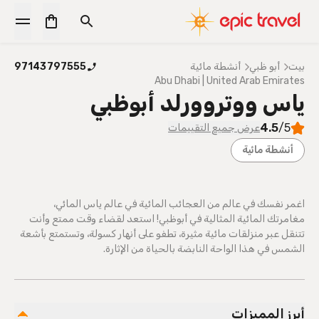
بيت
أبو ظبي
أنشطة مائية
97143797555
Abu Dhabi | United Arab Emirates
ياس ووتروورلد أبوظبي
4.5
/5
عرض جميع التقييمات
أنشطة مائية
اغمر نفسك في عالم من العجائب المائية في عالم ياس المائي،
مغامرتك المائية المثالية في أبوظبي! استعد لقضاء وقت ممتع وأنت
تتنقل عبر منزلقات مائية مثيرة، تطفو على أنهار كسولة، وتستمتع بأشعة
الشمس في هذا الواحة النابضة بالحياة من الإثارة.
أبرز المميزات