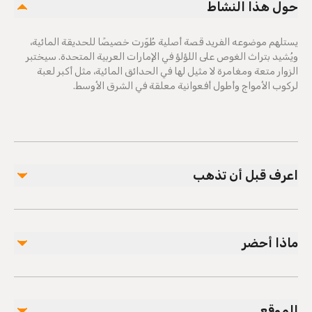
حول هذا النشاط
يستلهم موضوعه الفريد قصة أصلية طُوّرت خصيصًا للحديقة المائية،
ويُشيد بتراث الغوص على اللؤلؤ في الإمارات العربية المتحدة. سيختبر
الزوار متعة ومغامرة لا مثيل لها في الحدائق المائية، مثل أكبر لعبة
لركوب الأمواج وأطول أفعوانية معلقة في الشرق الأوسط.
اعرف قبل أن تذهب
نظرًا لطبيعة التجربة، من الضروري الحجز مسبقًا. مفتوح يوميًا
من 10 صباحًا حتى 6 مساءً. الأطفال بعمر سنتين وأقل مجانًا.
ماذا أحضر
يجب على الضيوف: 1. سيتطلب كل ضيف تذكرة رقمية أو
مطبوعة. لن يُسمح للمرشدين السياحيين بمسح التذاكر نيابة عن
ملابس السباحة والمنشفة
الضيوف. 2. سيُوجه الضيوف لمسح إصبعهم عند الاستخدام
الأول لتذكرة متعددة الحدائق. يتم حفظ مسح الإصبع كرمز
الموقع