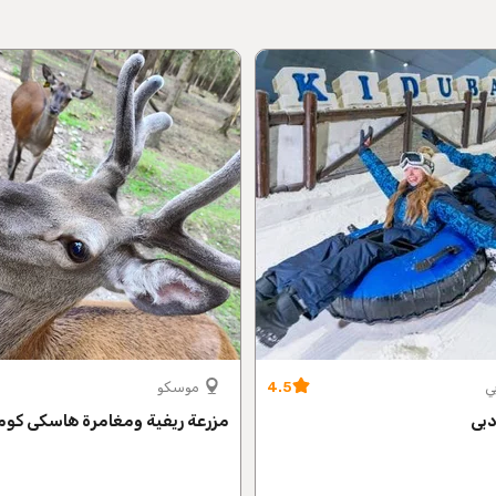
ي
4.5
موسكو
بي
مزرعة ريفية ومغامرة هاسكي كوم