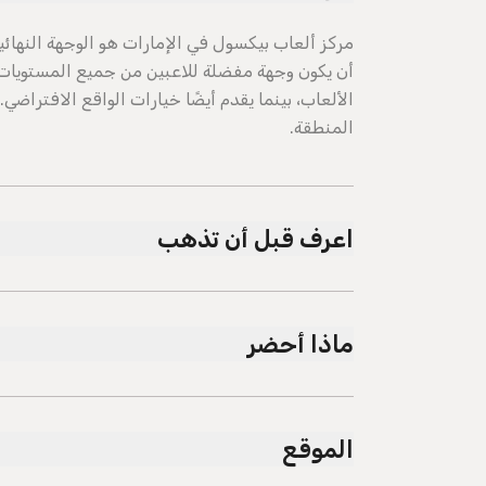
مركز ألعاب بيكسول في الإمارات هو الوجهة النهائ
أن يكون وجهة مفضلة للاعبين من جميع المستويات.
الألعاب، بينما يقدم أيضًا خيارات الواقع الافتراضي.
المنطقة.
اعرف قبل أن تذهب
نهاية
ماذا أحضر
دون 12 عامًا برفقة بالغ/وصي. يجب ارتداء مل
تعليمات السلامة المعلنة والشفوية المقدمة من طا
تذكرة/ تأكيد صالح.
الأغراض الشخصية. لن تتحمل بيكسول المسؤولية عن
منعًا باتًا. لا يُسمح بالطعام والشراب من الخارج في
الموقع
هناك مطعم متاح لضيوف بيكسول في الطابق الثاني 