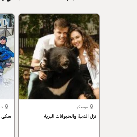
موسكو
دب
نزل الدببة والحيوانات البرية
سكي د