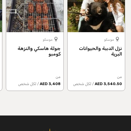
موسكو
موسكو
نزل الدببة والحيوانات
جولة هاسكي والنزهة
البرية
كومبو
من
من
3,540.50 AED
/ لكل شخص
3,408 AED
/ لكل شخص