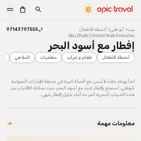
بيت
أبو ظبي
أنشطة للأطفال
97143797555
Abu Dhabi | United Arab Emirates
إفطار مع أسود البحر
أنشطة للأطفال
طعام و شراب
مغامرات
الملاهي
ترف
ابدأ يومك بلقاء لا يُنسى مع الحياة البرية في حديقة الإمارات الحيوانية
بأبوظبي. استمتع بإفطار لذيذ مع أسود البحر، حيث يمكنك الاقتراب من
هذه الثدييات البحرية المرحة أثناء تناول إفطار شهي.
معلومات مهمة