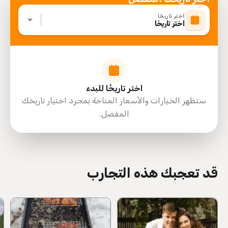
بالنسبة للحجوزات VIP، يجب تأمين التجربة الكاملة مسبقًا، بما
اختر تاريخًا
اختر تاريخًا
في ذلك خيارات الإفطار؛ وإلا، سيتم تقديم الإفطار في المطعم
دون تجربة الطعام التفاعلية. يتم إعداد الطعام وفقًا للتوقيت
المحدد، وقد تؤدي التأخيرات إلى تقديم الوجبات باردة. يُتوقع
من جميع الضيوف الالتزام بإرشادات السلامة والاحتياطات
الخاصة بالحديقة، وعلى الرغم من أنه يمكن التقاط الصور
اختر تاريخًا للبدء
والتذكارات، إلا أن أي خدمات إضافية غير مشمولة ما لم يُذكر.
ستظهر الخيارات والأسعار المتاحة بمجرد اختيار تاريخك
نوصي بارتداء ملابس خفيفة ومريحة وأحذية مغلقة تناسب
المفضل.
الأنشطة الخارجية، وكوجهة صديقة للعائلة، نطلب بلطف من
الضيوف ارتداء ملابس محتشمة، احترامًا للقيم الثقافية لدولة
الإمارات العربية المتحدة.
قد تعجبك هذه التجارب