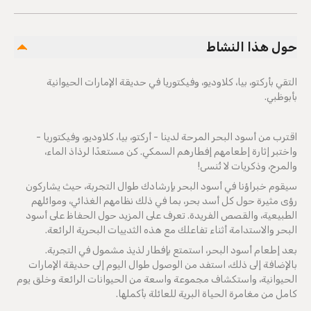
حول هذا النشاط
التقي بأركتو، بيا، كلاوديو، وفيكتوريا في حديقة الإمارات الحيوانية
بأبوظبي.
اقترب من أسود البحر المرحة لدينا - أركتو، بيا، كلاوديو، وفيكتوريا -
واختبر إثارة إطعامهم إفطارهم السمكي. كن مستعدًا لرذاذ الماء،
والمرح، وذكريات لا تُنسى!
سيقوم خبراؤنا في أسود البحر بإرشادك طوال التجربة، حيث يشاركون
رؤى مثيرة حول كل أسد بحر، بما في ذلك نظامهم الغذائي، وموائلهم
الطبيعية، والقصص الفريدة. تعرف على المزيد حول الحفاظ على أسود
البحر والاستدامة أثناء تفاعلك مع هذه الثدييات البحرية الرائعة.
بعد إطعام أسود البحر، استمتع بإفطار لذيذ مشمول في التجربة.
بالإضافة إلى ذلك، استفد من الوصول طوال اليوم إلى حديقة الإمارات
الحيوانية، واستكشاف مجموعة واسعة من الحيوانات الرائعة وخلق يوم
كامل من مغامرة الحياة البرية للعائلة بأكملها.