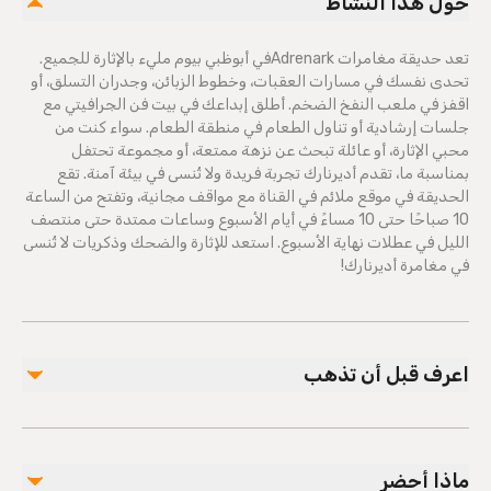
حول هذا النشاط
تعد حديقة مغامرات Adrenarkفي أبوظبي بيوم مليء بالإثارة للجميع.
تحدى نفسك في مسارات العقبات، وخطوط الزبائن، وجدران التسلق، أو
اقفز في ملعب النفخ الضخم. أطلق إبداعك في بيت فن الجرافيتي مع
جلسات إرشادية أو تناول الطعام في منطقة الطعام. سواء كنت من
محبي الإثارة، أو عائلة تبحث عن نزهة ممتعة، أو مجموعة تحتفل
بمناسبة ما، تقدم أديرنارك تجربة فريدة ولا تُنسى في بيئة آمنة. تقع
الحديقة في موقع ملائم في القناة مع مواقف مجانية، وتفتح من الساعة
10 صباحًا حتى 10 مساءً في أيام الأسبوع وساعات ممتدة حتى منتصف
الليل في عطلات نهاية الأسبوع. استعد للإثارة والضحك وذكريات لا تُنسى
في مغامرة أديرنارك!
اعرف قبل أن تذهب
نظرًا لطبيعة النشاط، يجب الحجز مسبقًا. ساعات العمل: الأحد
- الخميس من 10:00 صباحًا حتى 10:00 مساءً. الجمعة -
ماذا أحضر
السبت من 10:00 صباحًا حتى 12:00 صباحًا. يجب استخدام