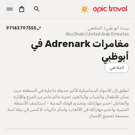
بيت
أبو ظبي
الملاهي
97143797555
Abu Dhabi | United Arab Emirates
مغامرات Adrenark في
أبوظبي
الملاهي
انطلق إلى الأجواء الديناميكية لأكبر حديقة داخلية في المنطقة حيث
يمكن للأطفال والشباب والبالغين تجربة عالم غامر من المرح والإثارة
والتفاعل. اختبر مهاراتك، وتحدى قوتك البدنية – استكشف الأنشطة
المثيرة، واختبر مهاراتك في الألعاب، وابتكر ذكريات لا تُنسى في بيئة آمنة
مصممة لجميع الأعمار.